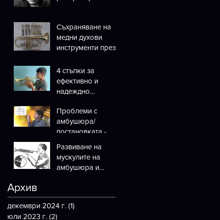
Съхраняване на
медни духови
инструменти през
лятната ваканция
4 стъпки за
ефективно и
надеждно
музициране на
Проблеми с
медни и дървени
амбушюра/
духови
постановката -
инструменти
еволюция или
Развиване на
революция е
мускулите на
отговорът?
амбушюра и
оптимизиране на
Архив
тяхното
използване при
декември 2024 г.
(1)
1 публикация
свирене
юли 2023 г.
(2)
2 публикации