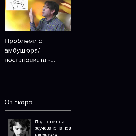
Проблеми с
амбушюра/
постановката -
еволюция или
революция е
отговорът?
От скоро...
Подготовка и
заучаване на нов
репертоар