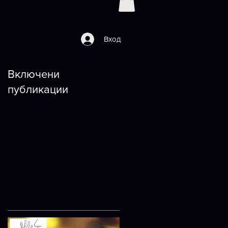
Вход
Включени
публикации
е