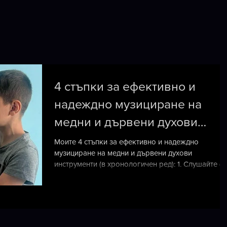
4 стъпки за ефективно и
надеждно музициране на
медни и дървени духови
инструменти
Моите 4 стъпки за ефективно и надеждно
музициране на медни и дървени духови
инструменти (в хронологичен ред): 1. Слушайте (н
се...