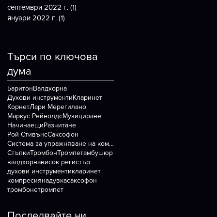
септември 2022 г.
(1)
1 публикация
януари 2022 г.
(1)
1 публикация
Търси по ключова
дума
Баритон
Валдхорна
Духови инструменти
Кларинет
Корнет
Лари Мерегилано
Маркус Рейнолдс
Музициране
Начинаещи
Разчитане
Рой Стивънс
Саксофон
Система за упражняване на компресията
Стъпки
Тромбон
Тромпет
амбушюр
валдхорна
висок регистър
духови инструменти
кларинет
компресия
надувка
саксофон
тромбоне
тромпет
Последвайте ни